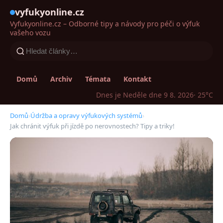
vyfukyonline.cz
Vyfukyonline.cz – Odborné tipy a návody pro péči o výfuk
vašeho vozu
Domů
Archiv
Témata
Kontakt
Dnes je Neděle dne 9 8. 2026
· 25°C
Domů
›
Údržba a opravy výfukových systémů
›
Jak chránit výfuk při jízdě po nerovnostech? Tipy a triky!