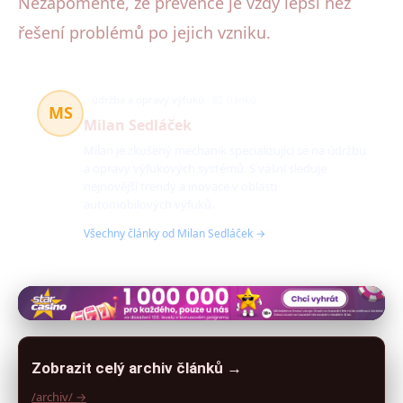
Nezapomeňte, že prevence je vždy lepší než
řešení problémů po jejich vzniku.
údržba a opravy výfuků
82 článků
MS
Milan Sedláček
Milan je zkušený mechanik specializující se na údržbu
a opravy výfukových systémů. S vášní sleduje
nejnovější trendy a inovace v oblasti
automobilových výfuků.
Všechny články od Milan Sedláček →
Zobrazit celý archiv článků →
/archiv/ →