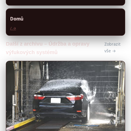
Domů
/ →
Další z archivu – Údržba a opravy
Zobrazit
vše →
výfukových systémů