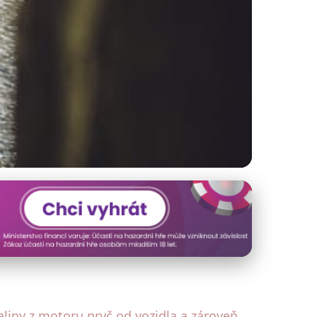
cí jeho životnost
liny z motoru pryč od vozidla a zároveň