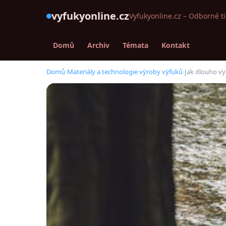
vyfukyonline.cz
Vyfukyonline.cz – Odborné t
Domů
Archiv
Témata
Kontakt
Domů
›
Materiály a technologie výroby výfuků
›
Jak dlouho vyd