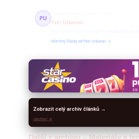
materiály a výkon výfuků
97 článků
PU
Petr Urbanec
Petr je technik a materiálový specialista se z
Všechny články od Petr Urbanec →
Zobrazit celý archiv článků →
/archiv/ →
Další z archivu – Materiály a t