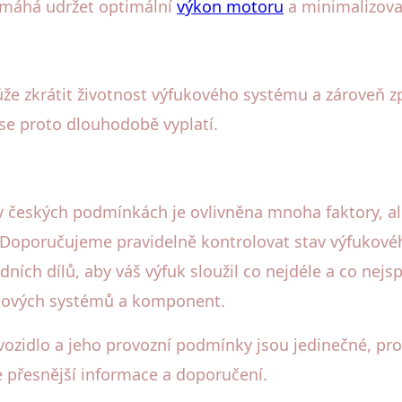
pomáhá udržet optimální
výkon motoru
a minimalizova
že zkrátit životnost výfukového systému a zároveň zp
se proto dlouhodobě vyplatí.
 českých podmínkách je ovlivněna mnoha faktory, al
it. Doporučujeme pravidelně kontrolovat stav výfuko
ních dílů, aby váš výfuk sloužil co nejdéle a co nejsp
fukových systémů a komponent.
 vozidlo a jeho provozní podmínky jsou jedinečné, pr
 přesnější informace a doporučení.