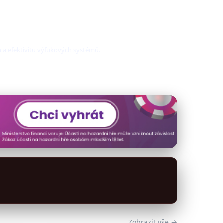
n a efektivitu výfukových systémů.
Zobrazit vše →