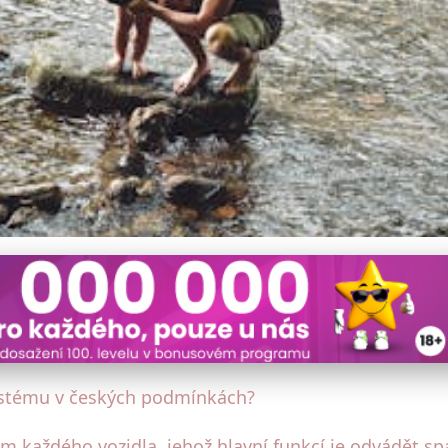
fuk v ČR? Faktory ovlivňují
ystému v českých podmínkách?
každého vozidla, jehož hlavní funkcí je odvádět spa