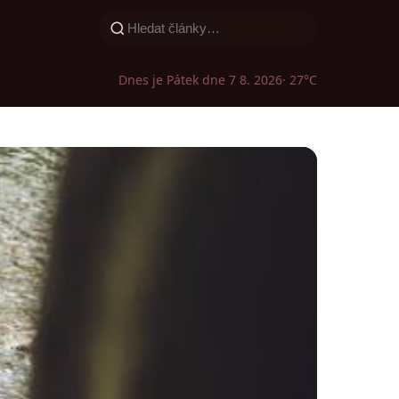
Dnes je Pátek dne 7 8. 2026
· 27°C