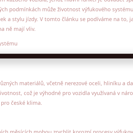
kých podmínkách může životnost výfukového systému o
k a stylu jízdy. V tomto článku se podíváme na to, 
a ně mají vliv.
systému
zných materiálů, včetně nerezové oceli, hliníku a dal
 životnost, což je výhodné pro vozidla využívaná v ná
 pro české klima.
mních měsících mohou zrychlit korozní procesy výfukov