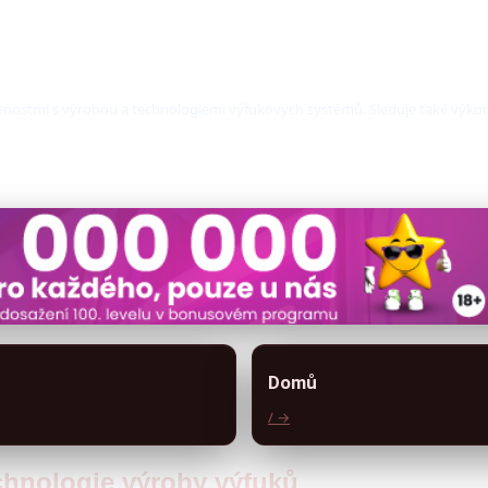
kušenostmi s výrobou a technologiemi výfukových systémů. Sleduje také výko
Domů
/ →
echnologie výroby výfuků