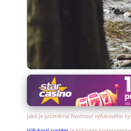
Materiály a technologie výroby výfuků
Jak dlouho vydrží vý
2. 6. 2025
· 4 min čtení · Autor: Petr Urbanec
Jaká je průměrná životnost výfukového s
Výfukový systém
je klíčovým komponentem 