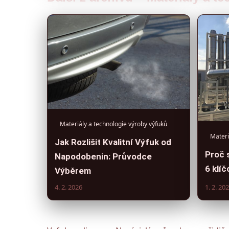
Materiály a technologie výroby výfuků
Materi
Jak Rozlišit Kvalitní Výfuk od
Proč 
Napodobenin: Průvodce
6 klí
Výběrem
4. 2. 2026
1. 2. 20