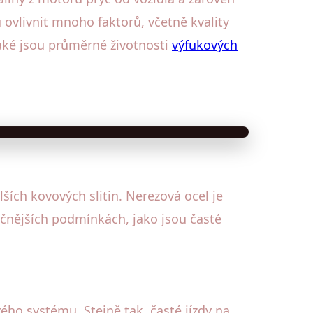
vlivnit mnoho faktorů, včetně kvality
jaké jsou průměrné životnosti
výfukových
ších kovových slitin. Nerezová ocel je
ročnějších podmínkách, jako jsou časté
ého systému. Stejně tak, časté jízdy na