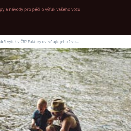
ipy a návody pro péči o výfuk vašeho vozu
rží výfuk v ČR? Faktory ovlivňující jeho živo…