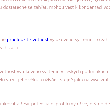
u dostatečně se zahřát, mohou vést k kondenzaci vody 
azně
prodloužit životnost
výfukového systému. To zahrn
ch částí.
votnost výfukového systému v českých podmínkách po
elu vozu, jeho věku a užívání, stejně jako na výše zm
ifikovat a řešit potenciální problémy dříve, než doj