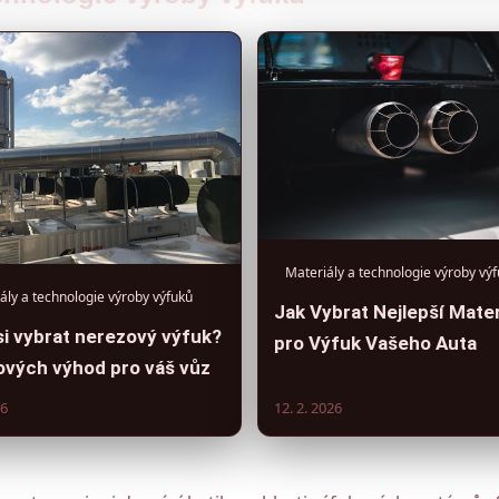
Materiály a technologie výroby vý
ály a technologie výroby výfuků
Jak Vybrat Nejlepší Mater
si vybrat nerezový výfuk?
pro Výfuk Vašeho Auta
čových výhod pro váš vůz
26
12. 2. 2026