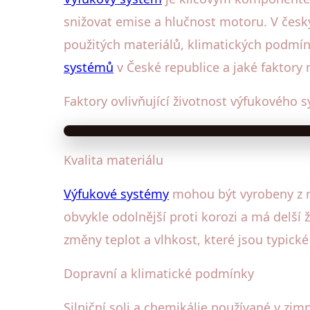
snižovat emise a hlučnost motoru. V čes
použitých materiálů, klimatických podmíne
systémů
v České republice a jaké faktory n
Faktory ovlivňující životnost výfukového 
Kvalita materiálu
Výfukové systémy
mohou být vyrobeny z rů
obvykle odolnější proti korozi a má delší
změny teplot a vlhkost, které jsou typické
Dopravní a klimatické podmínky
Silniční soli a chemikálie používané v zi