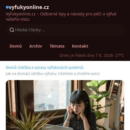
vyfukyonline.cz
Vyfukyonline.cz – Odborné tipy a návody pro péči o výfuk
vašeho vozu
Domů
Archiv
Témata
Kontakt
Dnes je Pátek dne 7 8. 2026
· 27°C
Domů
›
Údržba a opravy výfukových systémů
›
Jak na domácí údržbu výfuku: Ušetřete a chráňte auto!