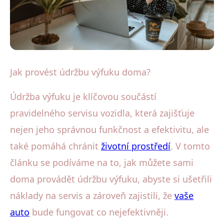
Údržba a opravy výfukových systémů
Jak provést údržbu výfuku doma?
Jak na domácí údržbu výfuku:
Údržba výfuku je klíčovou součástí
Ušetřete a chráňte auto!
pravidelného servisu vozidla, která zajišťuje
nejen jeho správnou funkčnost a efektivitu, ale
25. 8. 2025
· 3 min čtení · Autor: Milan Sedláček
také pomáhá chránit
životní prostředí
. V tomto
článku se podíváme na to, jak můžete sami
doma provádět údržbu výfuku, abyste si ušetřili
náklady na servis a zároveň zajistili, že
vaše
auto
bude fungovat co nejefektivněji.