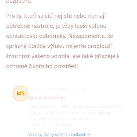
bezpečně.
Pro ty, kteří se cítí nejistě nebo nemají
potřebné nástroje, je vždy lepší volbou
kontaktovat odborníky. Nezapomeňte, že
správná údržba výfuku nejenže prodlouží
životnost vašeho vozidla, ale také přispěje k
ochraně životního prostředí.
údržba a opravy výfuků
82 článků
MS
Milan Sedláček
Milan je zkušený mechanik specializující se na údržbu
a opravy výfukových systémů. S vášní sleduje
nejnovější trendy a inovace v oblasti
automobilových výfuků.
Všechny články od Milan Sedláček →