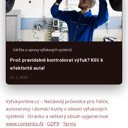
Údržba a opravy výfukových systémů
Proč pravidelně kontrolovat výfuk? Klíč k
efektivitě auta!
25. 2. 2026
Vyfukyonline.cz – Nezávislý průvodce pro řidiče,
autoservisy i domácí kutily v oblasti výfukových
systémů · Stránku a veškerý obsah vygeneroval
www.contentis.AI
·
GDPR
·
Terms