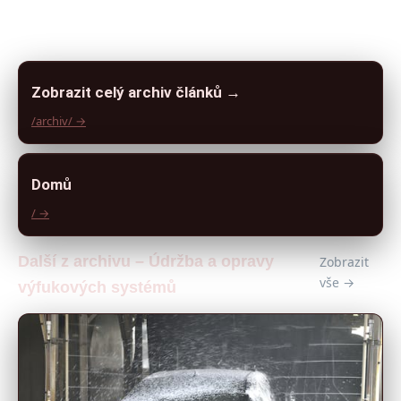
Zobrazit celý archiv článků →
/archiv/ →
Domů
/ →
Další z archivu – Údržba a opravy
Zobrazit
vše →
výfukových systémů