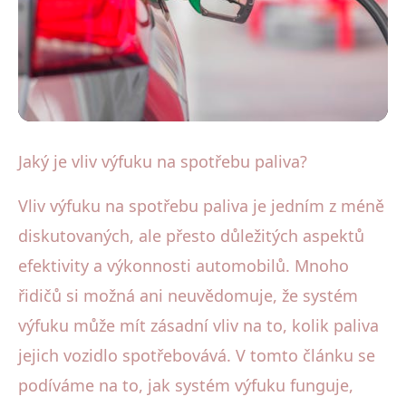
Účinnost a spotřeba paliva výfukových systémů
Jaký je vliv výfuku na spotřebu paliva?
Jak Výfuk Ovlivňuje Spotřebu
Vliv výfuku na spotřebu paliva je jedním z méně
Paliva: Efektivita a Úspory
diskutovaných, ale přesto důležitých aspektů
efektivity a výkonnosti automobilů. Mnoho
20. 1. 2026
· 4 min čtení · Autor: Petr Urbanec
řidičů si možná ani neuvědomuje, že systém
výfuku může mít zásadní vliv na to, kolik paliva
jejich vozidlo spotřebovává. V tomto článku se
podíváme na to, jak systém výfuku funguje,