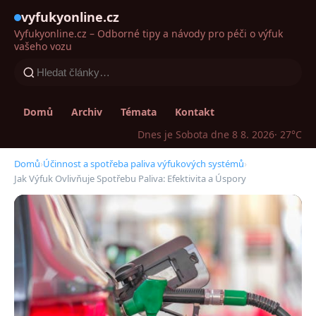
vyfukyonline.cz
Vyfukyonline.cz – Odborné tipy a návody pro péči o výfuk
vašeho vozu
Domů
Archiv
Témata
Kontakt
Dnes je Sobota dne 8 8. 2026
· 27°C
Domů
›
Účinnost a spotřeba paliva výfukových systémů
›
Jak Výfuk Ovlivňuje Spotřebu Paliva: Efektivita a Úspory