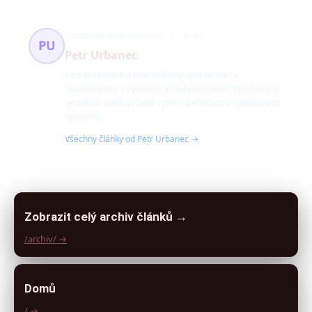
materiály a výkon výfuků
97 článků
PU
Petr Urbanec
Petr je technik a materiálový specialista se
zkušenostmi s výrobou a technologiemi výfukových
systémů. Sleduje také výkon a efektivitu výfukových
systémů.
Všechny články od Petr Urbanec →
Zobrazit celý archiv článků →
/archiv/ →
Domů
/ →