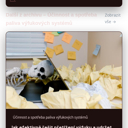
Další z archivu – Účinnost a spotřeba
Zobrazit
vše →
paliva výfukových systémů
Účinnost a spotřeba paliva výfukových systémů
Jak efektivně řešit přetížení výfuku a udržet