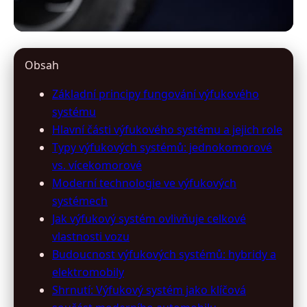
vyfukyonline.cz
Obsah
Jak výfukový systém optimalizuje
Základní principy fungování výfukového
výkon a ochraňuje životní
systému
Hlavní části výfukového systému a jejich role
prostředí
Typy výfukových systémů: jednokomorové
vs. vícekomorové
10. 3. 2026
· 10 min čtení · Autor: Petr Urbanec
Moderní technologie ve výfukových
systémech
Jak výfukový systém ovlivňuje celkové
vlastnosti vozu
Budoucnost výfukových systémů: hybridy a
elektromobily
Shrnutí: Výfukový systém jako klíčová