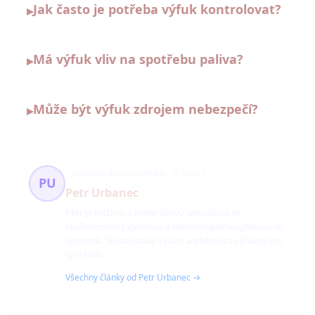
Jak často je potřeba výfuk kontrolovat?
▸
Má výfuk vliv na spotřebu paliva?
▸
Může být výfuk zdrojem nebezpečí?
▸
materiály a výkon výfuků
97 článků
PU
Petr Urbanec
Petr je technik a materiálový specialista se
zkušenostmi s výrobou a technologiemi výfukových
systémů. Sleduje také výkon a efektivitu výfukových
systémů.
Všechny články od Petr Urbanec →