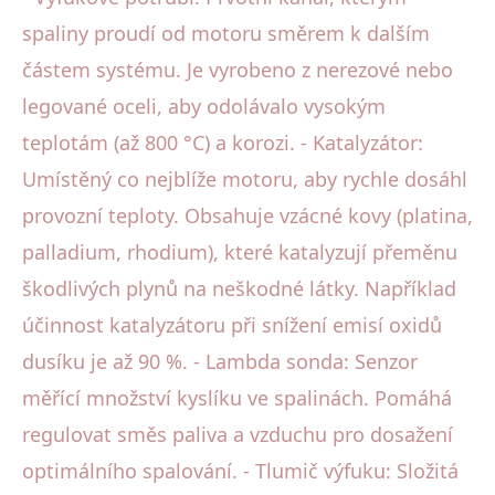
spaliny proudí od motoru směrem k dalším
částem systému. Je vyrobeno z nerezové nebo
legované oceli, aby odolávalo vysokým
teplotám (až 800 °C) a korozi. - Katalyzátor:
Umístěný co nejblíže motoru, aby rychle dosáhl
provozní teploty. Obsahuje vzácné kovy (platina,
palladium, rhodium), které katalyzují přeměnu
škodlivých plynů na neškodné látky. Například
účinnost katalyzátoru při snížení emisí oxidů
dusíku je až 90 %. - Lambda sonda: Senzor
měřící množství kyslíku ve spalinách. Pomáhá
regulovat směs paliva a vzduchu pro dosažení
optimálního spalování. - Tlumič výfuku: Složitá