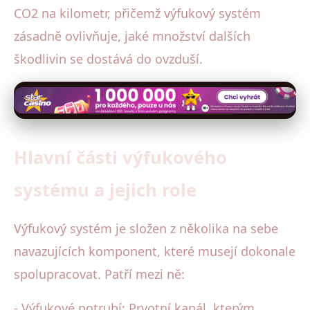
CO2 na kilometr, přičemž výfukový systém
zásadně ovlivňuje, jaké množství dalších
škodlivin se dostává do ovzduší.
Hlavní části výfukového
systému a jejich role
Výfukový systém je složen z několika na sebe
navazujících komponent, které musejí dokonale
spolupracovat. Patří mezi ně:
- Výfukové potrubí: Prvotní kanál, kterým