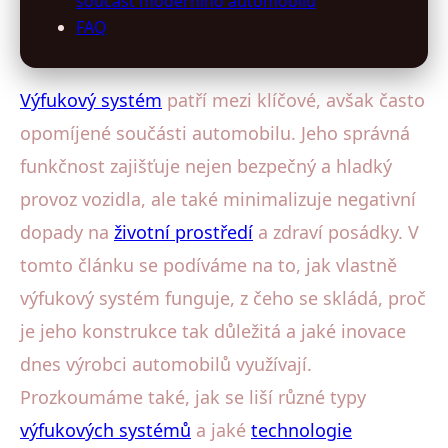
součást moderního automobilu
FAQ
Výfukový systém
patří mezi klíčové, avšak často
opomíjené součásti automobilu. Jeho správná
funkčnost zajišťuje nejen bezpečný a hladký
provoz vozidla, ale také minimalizuje negativní
dopady na
životní prostředí
a zdraví posádky. V
tomto článku se podíváme na to, jak vlastně
výfukový systém funguje, z čeho se skládá, proč
je jeho konstrukce tak důležitá a jaké inovace
dnes výrobci automobilů využívají.
Prozkoumáme také, jak se liší různé typy
výfukových systémů
a jaké
technologie