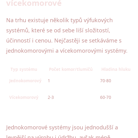
vícekomorové
Na trhu existuje několik typů výfukových
systémů, které se od sebe liší složitostí,
účinností i cenou. Nejčastěji se setkáváme s
jednokomorovými a vícekomorovými systémy.
Typ systému
Počet komor/tlumičů
Hladina hluku (d
Jednokomorový
1
70-80
Vícekomorový
2-3
60-70
Jednokomorové systémy jsou jednodušší a
levnější na výrobu i údržbu, avšak méně