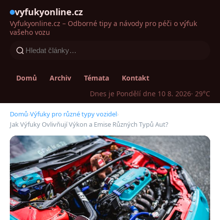
vyfukyonline.cz
Vyfukyonline.cz – Odborné tipy a návody pro péči o výfuk
vašeho vozu
Domů
Archiv
Témata
Kontakt
Dnes je Pondělí dne 10 8. 2026
· 29°C
Domů
›
Výfuky pro různé typy vozidel
›
Jak Výfuky Ovlivňují Výkon a Emise Různých Typů Aut?