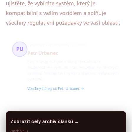
ujistěte, že vybíráte systém, který je
kompatibilní s vaším vozidlem a splňuje
všechny regulativní požadavky ve vaší oblasti.
materiály a výkon výfuků
97 článků
PU
Petr Urbanec
Petr je technik a materiálový specialista se
zkušenostmi s výrobou a technologiemi výfukových
systémů. Sleduje také výkon a efektivitu výfukových
systémů.
Všechny články od Petr Urbanec →
Zobrazit celý archiv článků →
/archiv/ →