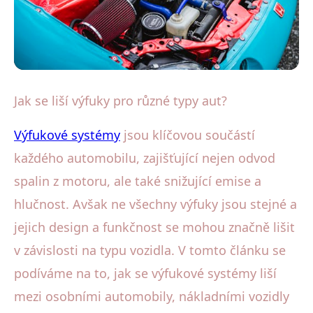
Výfuky pro různé typy vozidel
Jak se liší výfuky pro různé typy aut?
Jak Výfuky Ovlivňují Výkon a
Výfukové systémy
jsou klíčovou součástí
Emise Různých Typů Aut?
každého automobilu, zajišťující nejen odvod
spalin z motoru, ale také snižující emise a
9. 10. 2025
· 4 min čtení · Autor: Petr Urbanec
hlučnost. Avšak ne všechny výfuky jsou stejné a
jejich design a funkčnost se mohou značně lišit
v závislosti na typu vozidla. V tomto článku se
podíváme na to, jak se výfukové systémy liší
mezi osobními automobily, nákladními vozidly