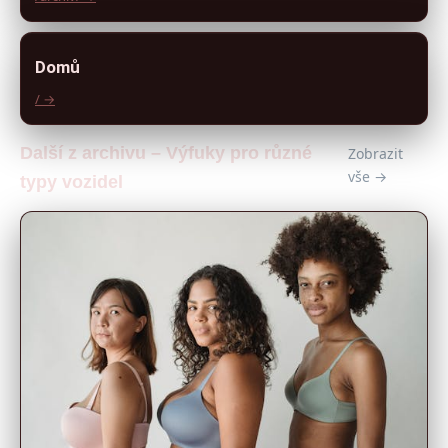
Domů
/ →
Další z archivu – Výfuky pro různé
Zobrazit
vše →
typy vozidel