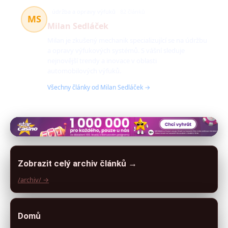
údržba a opravy výfuků
82 článků
MS
Milan Sedláček
Milan je zkušený mechanik specializující se na údržbu
a opravy výfukových systémů. S vášní sleduje
nejnovější trendy a inovace v oblasti
automobilových výfuků.
Všechny články od Milan Sedláček →
Zobrazit celý archiv článků →
/archiv/ →
Domů