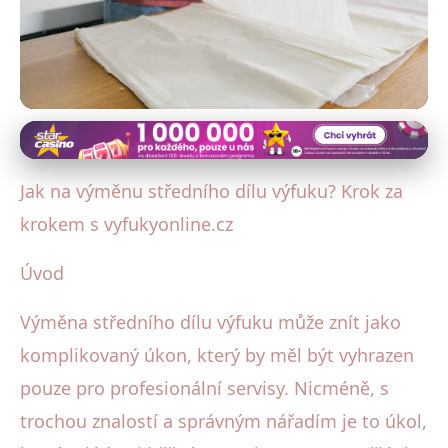
Instalace a výměna výfukových systémů
Krok za krokem: Jak snadno
Jak na výměnu středního dílu výfuku? Krok za
vyměnit střední díl výfuku doma
krokem s vyfukyonline.cz
16. 6. 2025
· 4 min čtení · Autor: Milan Sedláček
Úvod
Výměna středního dílu výfuku může znít jako
komplikovaný úkon, který by měl být vyhrazen
pouze pro profesionální servisy. Nicméně, s
trochou znalostí a správným nářadím je to úkol,