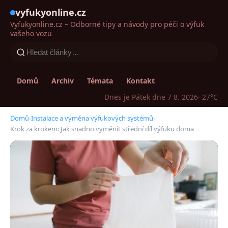
vyfukyonline.cz
Vyfukyonline.cz – Odborné tipy a návody pro péči o výfuk
vašeho vozu
Domů
Archiv
Témata
Kontakt
Dnes je Pátek dne 7 8. 2026
· 27°C
Domů
›
Instalace a výměna výfukových systémů
›
Krok za krokem: Jak snadno vyměnit střední díl výfuku doma