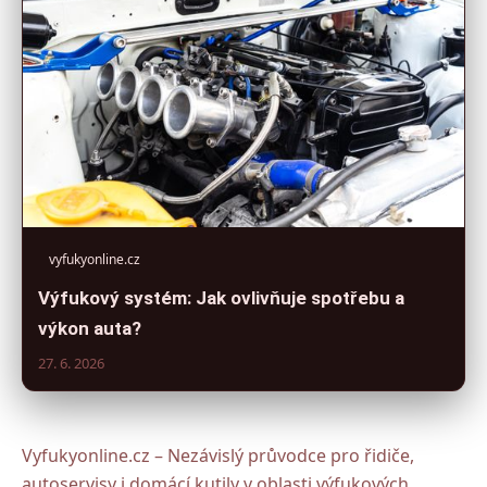
vyfukyonline.cz
Výfukový systém: Jak ovlivňuje spotřebu a
výkon auta?
27. 6. 2026
Vyfukyonline.cz – Nezávislý průvodce pro řidiče,
autoservisy i domácí kutily v oblasti výfukových