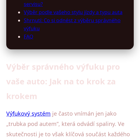
servisu?
Výběr podle vašeho stylu jízdy a typu auta
Shrnutí: Co si odnést z výběru správného
výfuku
FAQ
Výběr správného výfuku pro
vaše auto: Jak na to krok za
krokem
Výfukový systém
je často vnímán jen jako
„trubka pod autem“, která odvádí spaliny. Ve
skutečnosti je to však klíčová součást každého