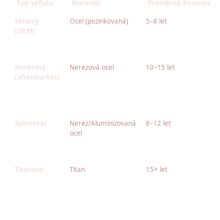
Typ výfuku
Materiál
Průměrná životnost
Sériový
Ocel (pozinkovaná)
5–8 let
(OEM)
Nerezový
Nerezová ocel
10–15 let
(aftermarket)
Sportovní
Nerez/Aluminizovaná
8–12 let
ocel
Titanový
Titan
15+ let