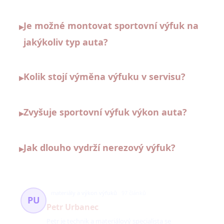
Je možné montovat sportovní výfuk na
▸
jakýkoliv typ auta?
Kolik stojí výměna výfuku v servisu?
▸
Zvyšuje sportovní výfuk výkon auta?
▸
Jak dlouho vydrží nerezový výfuk?
▸
materiály a výkon výfuků
97 článků
PU
Petr Urbanec
Petr je technik a materiálový specialista se