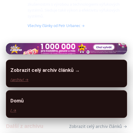
zkušenostmi s výrobou a technologiemi výfukových
systémů. Sleduje také výkon a efektivitu výfukových
systémů.
Všechny články od Petr Urbanec →
Zobrazit celý archiv článků →
/archiv/ →
Domů
/ →
Další z archivu
Zobrazit celý archiv článků →