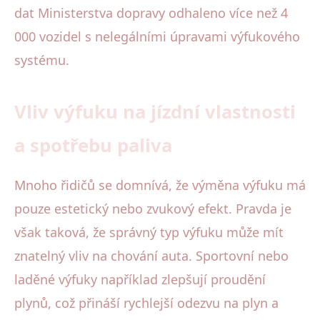
dat Ministerstva dopravy odhaleno více než 4
000 vozidel s nelegálními úpravami výfukového
systému.
Vliv výfuku na jízdní vlastnosti
a spotřebu paliva
Mnoho řidičů se domnívá, že výměna výfuku má
pouze estetický nebo zvukový efekt. Pravda je
však taková, že správný typ výfuku může mít
znatelný vliv na chování auta. Sportovní nebo
laděné výfuky například zlepšují proudění
plynů, což přináší rychlejší odezvu na plyn a