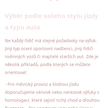
Výběr podle vašeho stylu jízdy
a typu auta
Ne každý řidič má stejné požadavky na výfuk.
Jiný typ ocení sportovní nadšenci, jiný řidiči
rodinných vozů či majitelé starších aut. Zde je
několik příkladů, podle kterých se můžete
orientovat:
- Pro městský provoz a klidnou jízdu
doporučujeme sériové nebo nerezové výfuky s
homologací, které zajistí tichý chod a dlouhou
životnost. - Pro sportovní vozy nebo úpravy