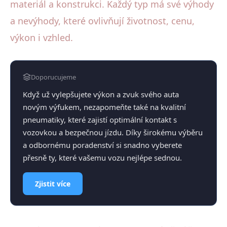
materiál a konstrukci. Každý typ má své výhody
a nevýhody, které ovlivňují životnost, cenu,
výkon i vzhled.
Doporucujeme
Když už vylepšujete výkon a zvuk svého auta
novým výfukem, nezapomeňte také na kvalitní
pneumatiky, které zajistí optimální kontakt s
vozovkou a bezpečnou jízdu. Díky širokému výběru
a odbornému poradenství si snadno vyberete
přesně ty, které vašemu vozu nejlépe sednou.
Zjistit více