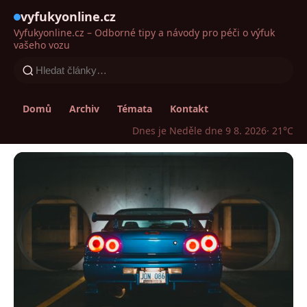
vyfukyonline.cz
Vyfukyonline.cz – Odborné tipy a návody pro péči o výfuk
vašeho vozu
Domů
Archiv
Témata
Kontakt
Dnes je Neděle dne 9 8. 2026
· 21°C