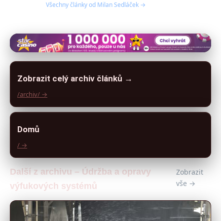
Všechny články od Milan Sedláček →
Zobrazit celý archiv článků →
/archiv/ →
Domů
/ →
Další z archivu – Údržba a opravy
Zobrazit
vše →
výfukových systémů