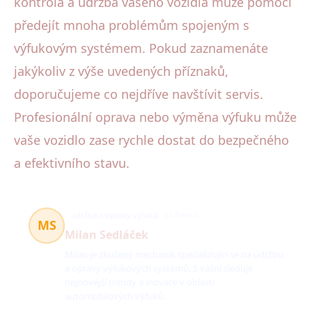
kontrola a údržba vašeho vozidla může pomoci
předejít mnoha problémům spojeným s
výfukovým systémem. Pokud zaznamenáte
jakýkoliv z výše uvedených příznaků,
doporučujeme co nejdříve navštívit servis.
Profesionální oprava nebo výměna výfuku může
vaše vozidlo zase rychle dostat do bezpečného
a efektivního stavu.
údržba a opravy výfuků
82 článků
MS
Milan Sedláček
Milan je zkušený mechanik specializující se na údržbu
a opravy výfukových systémů. S vášní sleduje
nejnovější trendy a inovace v oblasti
automobilových výfuků.