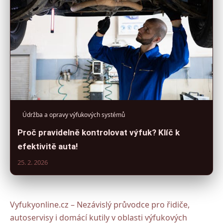
Údržba a opravy výfukových systémů
Proč pravidelně kontrolovat výfuk? Klíč k
efektivitě auta!
25. 2. 2026
Vyfukyonline.cz – Nezávislý průvodce pro řidiče,
autoservisy i domácí kutily v oblasti výfukových