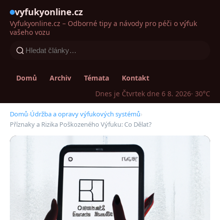
vyfukyonline.cz
Vyfukyonline.cz – Odborné tipy a návody pro péči o výfuk
vašeho vozu
Domů
Archiv
Témata
Kontakt
Dnes je Čtvrtek dne 6 8. 2026
· 30°C
Domů
›
Údržba a opravy výfukových systémů
›
Příznaky a Rizika Poškozeného Výfuku: Co Dělat?