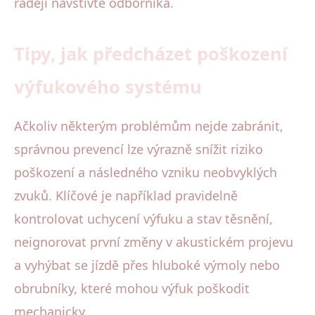
raději navštivte odborníka.
Tipy, jak předcházet poškození
výfukového systému
Ačkoliv některým problémům nejde zabránit,
správnou prevencí lze výrazně snížit riziko
poškození a následného vzniku neobvyklých
zvuků. Klíčové je například pravidelně
kontrolovat uchycení výfuku a stav těsnění,
neignorovat první změny v akustickém projevu
a vyhýbat se jízdě přes hluboké výmoly nebo
obrubníky, které mohou výfuk poškodit
mechanicky.