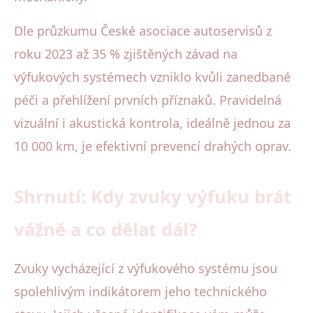
Dle průzkumu České asociace autoservisů z
roku 2023 až 35 % zjištěných závad na
výfukových systémech vzniklo kvůli zanedbané
péči a přehlížení prvních příznaků. Pravidelná
vizuální i akustická kontrola, ideálně jednou za
10 000 km, je efektivní prevencí drahých oprav.
Shrnutí: Kdy zvuky výfuku brát
vážně a co dělat dál?
Zvuky vycházející z výfukového systému jsou
spolehlivým indikátorem jeho technického