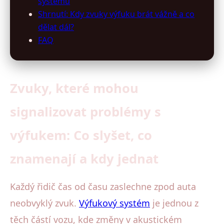
systému
Shrnutí: Kdy zvuky výfuku brát vážně a co
dělat dál?
FAQ
Zvuky, které mohou
signalizovat problémy s
výfukem: Co slyšet, co
znamenají a kdy jednat
Každý řidič čas od času zaslechne zpod auta
neobvyklý zvuk.
Výfukový systém
je jednou z
těch částí vozu, kde změny v akustickém