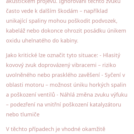
akustickém projevu. Ignorování těchto zvuků
často vede k dalším škodám – například
unikající spaliny mohou poškodit podvozek,
kabeláž nebo dokonce ohrozit posádku únikem
oxidu uhelnatého do kabiny.
Jako kritické lze označit tyto situace: - Hlasitý
kovový zvuk doprovázený vibracemi – riziko
uvolněného nebo prasklého zavěšení - Syčení v
oblasti motoru – možnost úniku horkých spalin
a poškození ventilů - Náhlá změna zvuku výfuku
– podezření na vnitřní poškození katalyzátoru
nebo tlumiče
V těchto případech je vhodné okamžitě