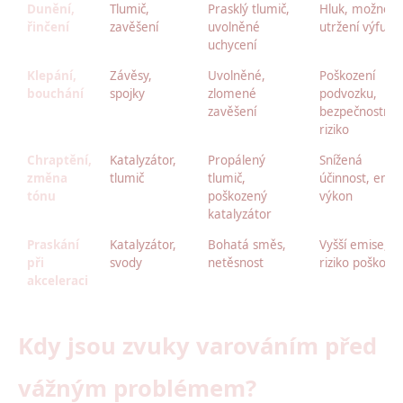
Dunění,
Tlumič,
Prasklý tlumič,
Hluk, možné
řinčení
zavěšení
uvolněné
utržení výfuku
uchycení
Klepání,
Závěsy,
Uvolněné,
Poškození
bouchání
spojky
zlomené
podvozku,
zavěšení
bezpečnostní
riziko
Chraptění,
Katalyzátor,
Propálený
Snížená
změna
tlumič
tlumič,
účinnost, emis
tónu
poškozený
výkon
katalyzátor
Praskání
Katalyzátor,
Bohatá směs,
Vyšší emise,
při
svody
netěsnost
riziko poškozen
akceleraci
Kdy jsou zvuky varováním před
vážným problémem?