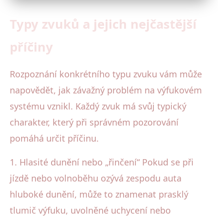
Typy zvuků a jejich nejčastější
příčiny
Rozpoznání konkrétního typu zvuku vám může
napovědět, jak závažný problém na výfukovém
systému vznikl. Každý zvuk má svůj typický
charakter, který při správném pozorování
pomáhá určit příčinu.
1. Hlasité dunění nebo „řinčení“ Pokud se při
jízdě nebo volnoběhu ozývá zespodu auta
hluboké dunění, může to znamenat prasklý
tlumič výfuku, uvolněné uchycení nebo