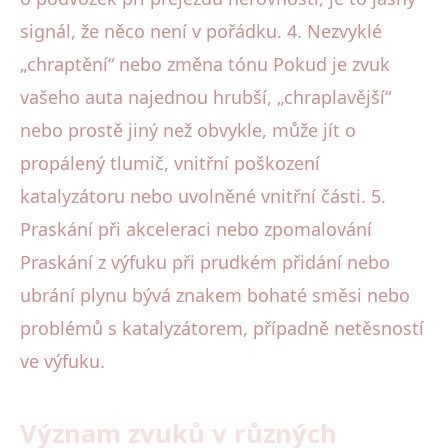
signál, že něco není v pořádku. 4. Nezvyklé
„chraptění“ nebo změna tónu Pokud je zvuk
vašeho auta najednou hrubší, „chraplavější“
nebo prostě jiný než obvykle, může jít o
propálený tlumič, vnitřní poškození
katalyzátoru nebo uvolněné vnitřní části. 5.
Praskání při akceleraci nebo zpomalování
Praskání z výfuku při prudkém přidání nebo
ubrání plynu bývá znakem bohaté směsi nebo
problémů s katalyzátorem, případně netěsností
ve výfuku.
Význam zvuků v různých