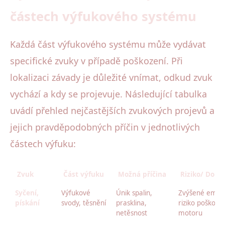
částech výfukového systému
Každá část výfukového systému může vydávat
specifické zvuky v případě poškození. Při
lokalizaci závady je důležité vnímat, odkud zvuk
vychází a kdy se projevuje. Následující tabulka
uvádí přehled nejčastějších zvukových projevů a
jejich pravděpodobných příčin v jednotlivých
částech výfuku:
Zvuk
Část výfuku
Možná příčina
Riziko/ Dopa
Syčení,
Výfukové
Únik spalin,
Zvýšené emise
pískání
svody, těsnění
prasklina,
riziko poškozen
netěsnost
motoru