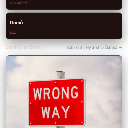
/archiv/ →
Domů
/ →
Další z archivu
Zobrazit celý archiv článků →