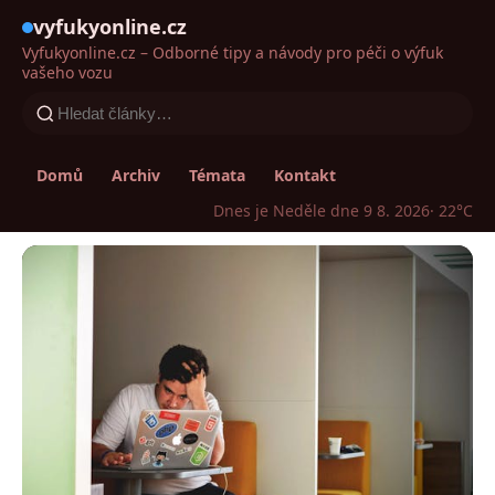
vyfukyonline.cz
Vyfukyonline.cz – Odborné tipy a návody pro péči o výfuk
vašeho vozu
Domů
Archiv
Témata
Kontakt
Dnes je Neděle dne 9 8. 2026
· 22°C