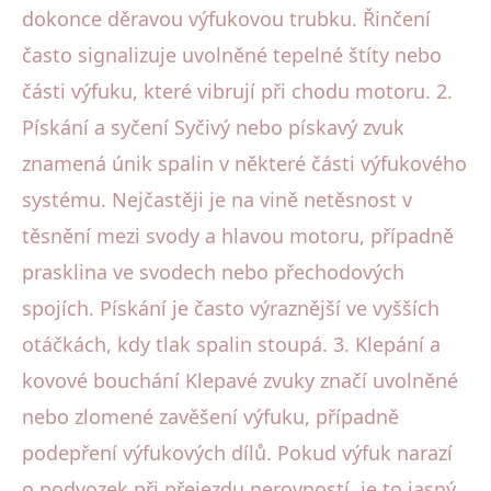
dokonce děravou výfukovou trubku. Řinčení
často signalizuje uvolněné tepelné štíty nebo
části výfuku, které vibrují při chodu motoru. 2.
Pískání a syčení Syčivý nebo pískavý zvuk
znamená únik spalin v některé části výfukového
systému. Nejčastěji je na vině netěsnost v
těsnění mezi svody a hlavou motoru, případně
prasklina ve svodech nebo přechodových
spojích. Pískání je často výraznější ve vyšších
otáčkách, kdy tlak spalin stoupá. 3. Klepání a
kovové bouchání Klepavé zvuky značí uvolněné
nebo zlomené zavěšení výfuku, případně
podepření výfukových dílů. Pokud výfuk narazí
o podvozek při přejezdu nerovností, je to jasný