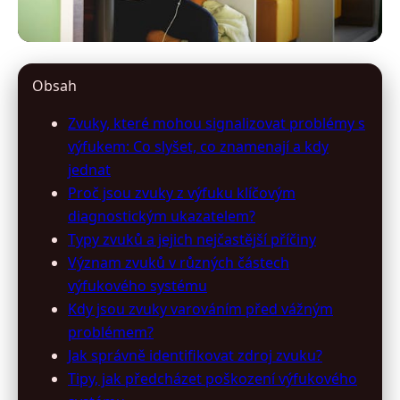
vyfukyonline.cz
Obsah
Neignorujte tyto zvuky výfuku:
Zvuky, které mohou signalizovat problémy s
Jak rozpoznat a řešit problémy
výfukem: Co slyšet, co znamenají a kdy
jednat
18. 3. 2026
· 11 min čtení · Autor: Petr Urbanec
Proč jsou zvuky z výfuku klíčovým
diagnostickým ukazatelem?
Typy zvuků a jejich nejčastější příčiny
Význam zvuků v různých částech
výfukového systému
Kdy jsou zvuky varováním před vážným
problémem?
Jak správně identifikovat zdroj zvuku?
Tipy, jak předcházet poškození výfukového