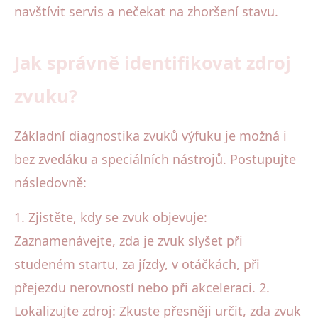
navštívit servis a nečekat na zhoršení stavu.
Jak správně identifikovat zdroj
zvuku?
Základní diagnostika zvuků výfuku je možná i
bez zvedáku a speciálních nástrojů. Postupujte
následovně:
1. Zjistěte, kdy se zvuk objevuje:
Zaznamenávejte, zda je zvuk slyšet při
studeném startu, za jízdy, v otáčkách, při
přejezdu nerovností nebo při akceleraci. 2.
Lokalizujte zdroj: Zkuste přesněji určit, zda zvuk