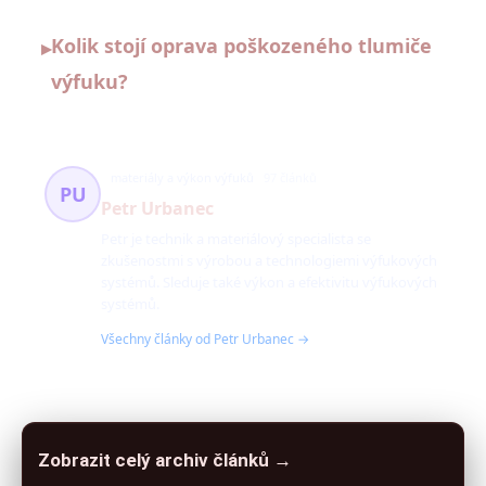
Kolik stojí oprava poškozeného tlumiče
▸
výfuku?
materiály a výkon výfuků
97 článků
PU
Petr Urbanec
Petr je technik a materiálový specialista se
zkušenostmi s výrobou a technologiemi výfukových
systémů. Sleduje také výkon a efektivitu výfukových
systémů.
Všechny články od Petr Urbanec →
Zobrazit celý archiv článků →