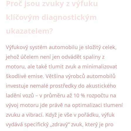
Proč jsou zvuky z výfuku
klíčovým diagnostickým
ukazatelem?
Výfukový systém automobilu je složitý celek,
jehož účelem není jen odvádět spaliny z
motoru, ale také tlumit zvuk a minimalizovat
škodlivé emise. Většina výrobců automobilů
investuje nemalé prostředky do akustického
ladění vozů – v průměru až 10 % rozpočtu na
vývoj motoru jde právě na optimalizaci tlumení
zvuku a vibrací. Když je vše v pořádku, výfuk
vydává specifický „zdravý“ zvuk, který je pro