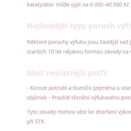
katalyzátor může vyjít na 6 000–40 000 Kč
Nejčastější typy poruch výfu
Některé poruchy výfuku jsou častější než j
starších 10 let nějakou formou závady na 
Mezi nejčastější patří:
- Koroze potrubí a tlumiče (zejména u star
objímek - Prasklé těsnění výfukového pot
Tyto závady mohou vést ke zhoršení výkonu
při STK.