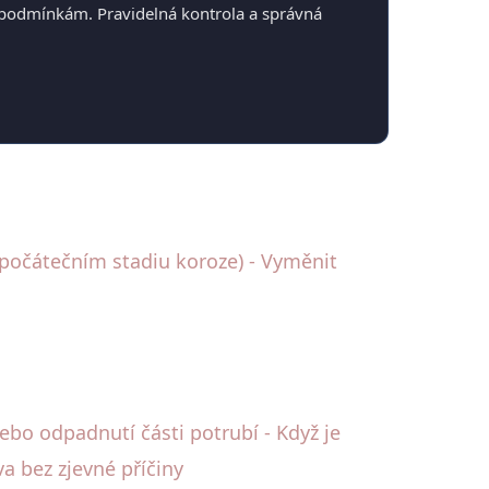
 podmínkám. Pravidelná kontrola a správná
 počátečním stadiu koroze) - Vyměnit
ebo odpadnutí části potrubí - Když je
a bez zjevné příčiny