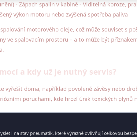
unění) - Zápach spalin v kabině - Viditelná koroze, pr
horšený výkon motoru nebo zvýšená spotřeba paliva
 spalování motorového oleje, což může souviset s po
ny ve spalovacím prostoru – a to může být příznakem
a.
mocí a kdy už je nutný servis?
e vyřešit doma, například povolené závěsy nebo drob
riózními poruchami, kde hrozí únik toxických plynů n
myslet i na stav pneumatik, které výrazně ovlivňují celkovou bez