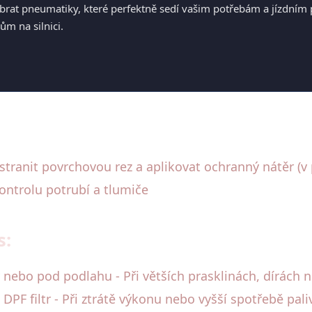
brat pneumatiky, které perfektně sedí vašim potřebám a jízdním
m na silnici.
stranit povrchovou rez a aplikovat ochranný nátěr (v
ontrolu potrubí a tlumiče
s:
 nebo pod podlahu - Při větších prasklinách, dírách n
F filtr - Při ztrátě výkonu nebo vyšší spotřebě paliv