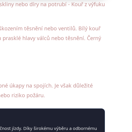
askliny nebo díry na potrubí - Kouř z výfuku
škozením těsnění nebo ventilů. Bílý kouř
 prasklé hlavy válců nebo těsnění. Černý
né úkapy na spojích. Je však důležité
ebo riziko požáru.
pečnost jízdy. Díky širokému výběru a odbornému