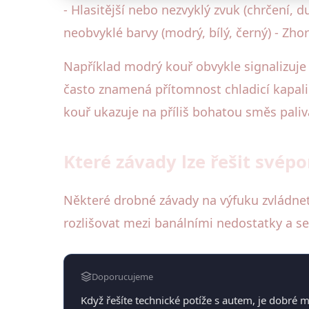
- Hlasitější nebo nezvyklý zvuk (chrčení, d
neobvyklé barvy (modrý, bílý, černý) - Z
Například modrý kouř obvykle signalizuje
často znamená přítomnost chladicí kapali
kouř ukazuje na příliš bohatou směs paliv
Které závady lze řešit svépo
Některé drobné závady na výfuku zvládnet
rozlišovat mezi banálními nedostatky a se
Doporucujeme
Když řešíte technické potíže s autem, je dobré 