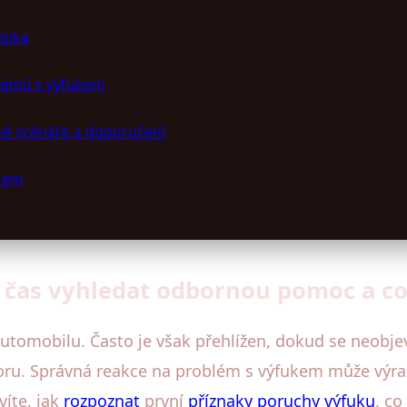
izika
blémů s výfukem
ké scénáře a doporučení
ukem
 čas vyhledat odbornou pomoc a co
 automobilu. Často je však přehlížen, dokud se neobje
ru. Správná reakce na problém s výfukem může výraz
víte, jak
rozpoznat
první
příznaky
poruchy výfuku
, co