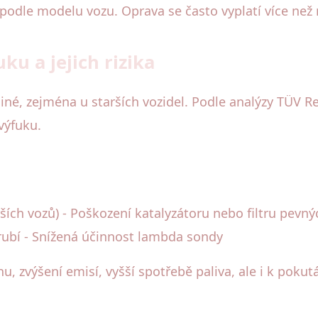
 podle modelu vozu. Oprava se často vyplatí více než
ku a jejich rizika
iné, zejména u starších vozidel. Podle analýzy TÜV Re
výfuku.
ších vozů) - Poškození katalyzátoru nebo filtru pevn
rubí - Snížená účinnost lambda sondy
, zvýšení emisí, vyšší spotřebě paliva, ale i k poku