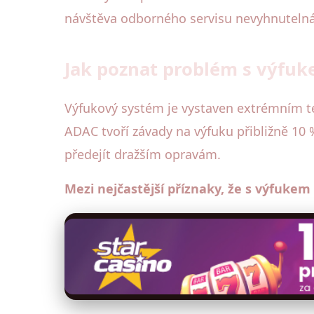
návštěva odborného servisu nevyhnutelná
Jak poznat problém s výfuk
Výfukový systém je vystaven extrémním te
ADAC tvoří závady na výfuku přibližně 10 %
předejít dražším opravám.
Mezi nejčastější příznaky, že s výfukem