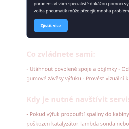
poradenství vám specialisté dokážou pomoci vy
volba pneumatik může předejít mnoha problémů
Zjistit více
Co zvládnete sami:
- Utáhnout povolené spoje a objímky - Od
gumové závěsy výfuku - Provést vizuální k
Kdy je nutné navštívit servi
- Pokud výfuk propouští spaliny do kabiny
poškozen katalyzátor, lambda sonda nebo DP