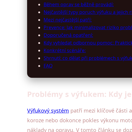
Během oprav se běžně provádí:
Nejčastější typy poruch výfuku a jejich r
Mezi nejčastější patří:
Prevence: Jak minimalizovat riziko pro
Doporučená opatření:
Kdy vyhledat odbornou pomoc: Praktic
Konkrétní scénáře:
Shrnutí: co dělat při problémech s výf
FAQ
Problémy s výfukem: Kdy je
Výfukový systém
patří mezi klíčové části
koroze nebo dokonce pokles výkonu moto
náklady na opravu. V tomto článku se doz