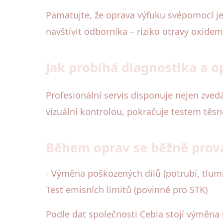
Pamatujte, že oprava výfuku svépomocí je
navštívit odborníka – riziko otravy oxide
Jak probíhá diagnostika a 
Profesionální servis disponuje nejen zve
vizuální kontrolou, pokračuje testem těsn
Během oprav se běžně prová
- Výměna poškozených dílů (potrubí, tlumi
Test emisních limitů (povinné pro STK)
Podle dat společnosti Cebia stojí výměna 