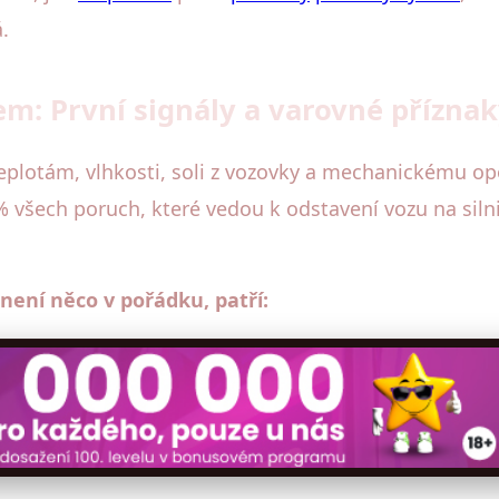
.
em: První signály a varovné přízna
plotám, vlhkosti, soli z vozovky a mechanickému opot
 všech poruch, které vedou k odstavení vozu na silni
 není něco v pořádku, patří: