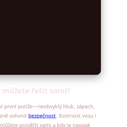
 můžete řešit sami?
ví první potíže—neobvyklý hluk, zápach,
ně ovlivnit
bezpečnost
, životnost vozu i
 můžete prověřit sami a kdy je naopak