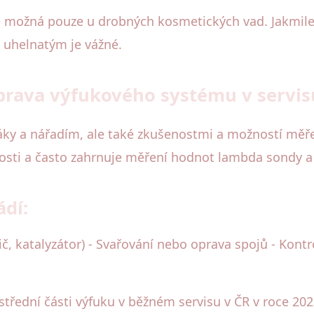
 možná pouze u drobných kosmetických vad. Jakmile 
m uhelnatým je vážné.
oprava výfukového systému v servis
dáky a nářadím, ale také zkušenostmi a možností měř
osti a často zahrnuje měření hodnot lambda sondy a 
dí:
č, katalyzátor) - Svařování nebo oprava spojů - Kontr
střední části výfuku v běžném servisu v ČR v roce 2