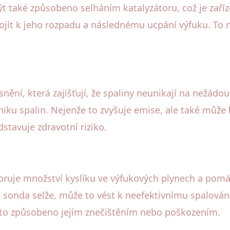
t také způsobeno selháním katalyzátoru, což je zaříze
 dojít k jeho rozpadu a následnému ucpání výfuku. T
nění, která zajišťují, že spaliny neunikají na nežád
niku spalin. Nejenže to zvyšuje emise, ale také můž
dstavuje zdravotní riziko.
oruje množství kyslíku ve výfukových plynech a pomá
onda selže, může to vést k neefektivnímu spalování 
sto způsobeno jejím znečištěním nebo poškozením.