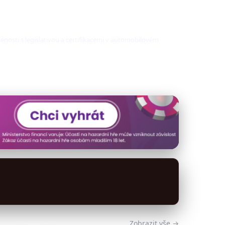
nosti s legislativou a certifikacemi v automobilovém
Zobrazit vše →