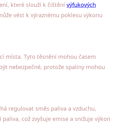
ní, které slouží k čištění
výfukových
o může vést k výraznému poklesu výkonu
oucí místa. Tyto těsnění mohou časem
e být nebezpečné, protože spaliny mohou
há regulovat směs paliva a vzduchu,
paliva, což zvyšuje emise a snižuje výkon