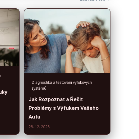
h
Diagnostika a testování výfukových
systémů
uky
Jak Rozpoznat a Řešit
Problémy s Výfukem Vašeho
Auta
28. 12. 2025