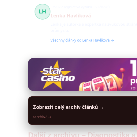
zvuk a legislativa výfuků
50 článků
LH
Lenka Havlíková
Lenka je autorka a expertka na zvukovou stránk
průmyslu.
Všechny články od Lenka Havlíková →
Zobrazit celý archiv článků →
/archiv/ →
Další z archivu – Diagnostika 