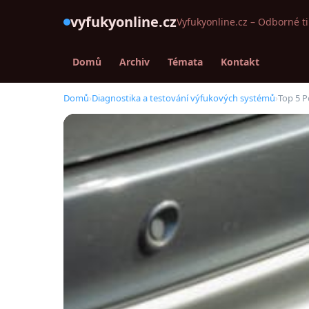
vyfukyonline.cz
Vyfukyonline.cz – Odborné t
Domů
Archiv
Témata
Kontakt
Domů
›
Diagnostika a testování výfukových systémů
›
Top 5 P