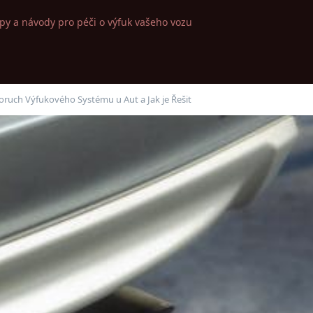
ipy a návody pro péči o výfuk vašeho vozu
oruch Výfukového Systému u Aut a Jak je Řešit