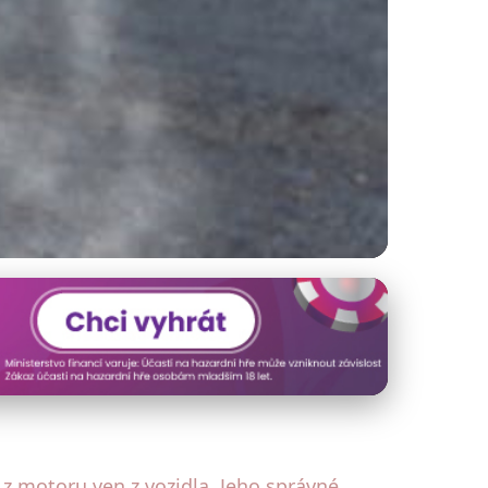
je Řešit
z motoru ven z vozidla. Jeho správné