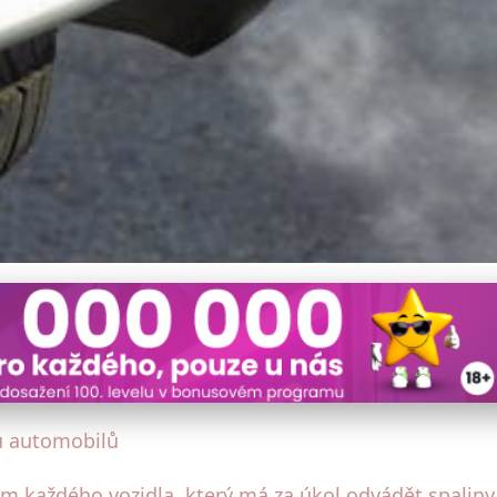
ového Systému u Aut a Jak 
u automobilů
každého vozidla, který má za úkol odvádět spaliny 