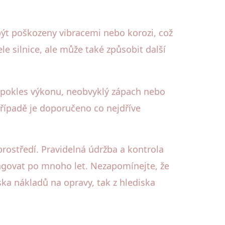
ýt poškozeny vibracemi nebo korozi, což
e silnice, ale může také způsobit další
pokles výkonu, neobvyklý zápach nebo
ípadě je doporučeno co nejdříve
prostředí. Pravidelná údržba a kontrola
ngovat po mnoho let. Nezapomínejte, že
ska nákladů na opravy, tak z hlediska