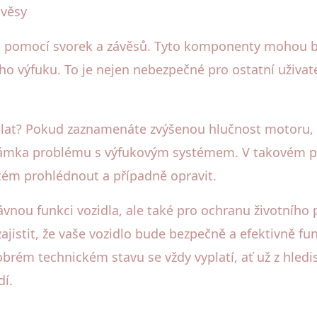
ávěsy
u pomocí svorek a závěsů. Tyto komponenty mohou b
o výfuku. To je nejen nebezpečné pro ostatní uživatel
lat? Pokud zaznamenáte zvýšenou hlučnost motoru, 
námka problému s výfukovým systémem. V takovém př
stém prohlédnout a případně opravit.
ávnou funkci vozidla, ale také pro ochranu životního 
stit, že vaše vozidlo bude bezpečně a efektivně fu
obrém technickém stavu se vždy vyplatí, ať už z hledi
dí.