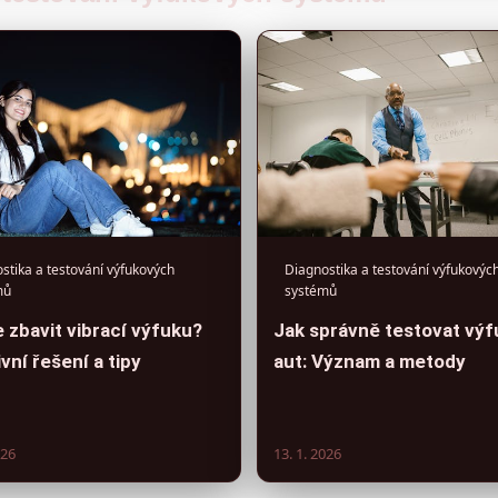
stika a testování výfukových
Diagnostika a testování výfukovýc
mů
systémů
 zbavit vibrací výfuku?
Jak správně testovat výf
vní řešení a tipy
aut: Význam a metody
026
13. 1. 2026