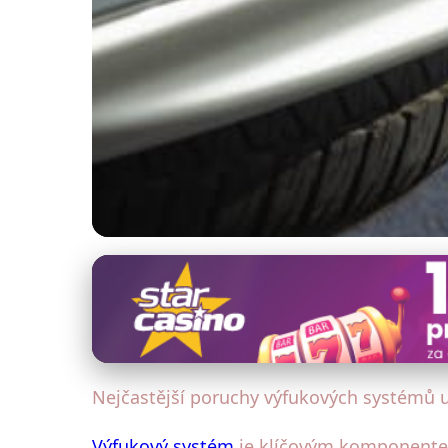
Diagnostika a testování výfukových systémů
Top 5 Poruch Výfuk
26. 1. 2026
· 4 min čtení · Autor: Lenka Havlíková
Nejčastější poruchy výfukových systémů 
Výfukový systém
je klíčovým komponentem 