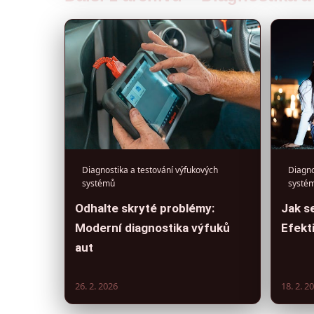
Diagnostika a testování výfukových
Diagno
systémů
systé
Odhalte skryté problémy:
Jak se
Moderní diagnostika výfuků
Efekti
aut
26. 2. 2026
18. 2. 2