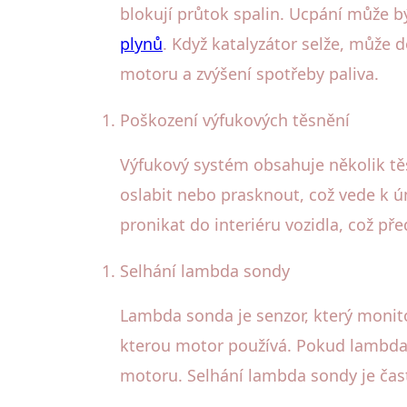
blokují průtok spalin. Ucpání může bý
plynů
. Když katalyzátor selže, může
motoru a zvýšení spotřeby paliva.
Poškození výfukových těsnění
Výfukový systém obsahuje několik těs
oslabit nebo prasknout, což vede k ú
pronikat do interiéru vozidla, což pře
Selhání lambda sondy
Lambda sonda je senzor, který monit
kterou motor používá. Pokud lambda s
motoru. Selhání lambda sondy je ča