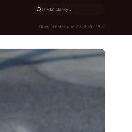
Dnes je Pátek dne 7 8. 2026
· 19°C