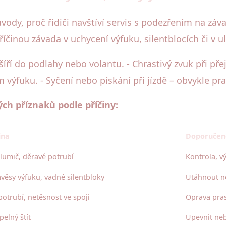
vody, proč řidiči navštíví servis s podezřením na záv
činou závada v uchycení výfuku, silentblocích či v u
e šíří do podlahy nebo volantu. - Chrastivý zvuk při p
ýfuku. - Syčení nebo pískání při jízdě – obvykle pra
ch příznaků podle příčiny:
ina
Doporučen
lumič, děravé potrubí
Kontrola, v
věsy výfuku, vadné silentbloky
Utáhnout ne
potrubí, netěsnost ve spoji
Oprava pra
elný štít
Upevnit neb