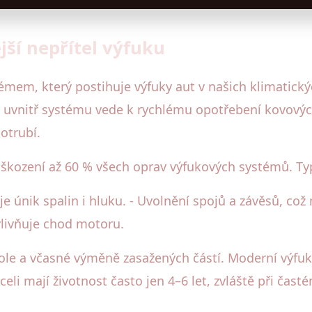
jší nepřítel výfuku
émem, který postihuje výfuky aut v našich klimatick
 uvnitř systému vede k rychlému opotřebení kovových
otrubí.
oškození až 60 % všech oprav výfukových systémů. Ty
je únik spalin i hluku. - Uvolnění spojů a závěsů, což
livňuje chod motoru.
role a včasné výměně zasažených částí. Moderní výfuky
celi mají životnost často jen 4–6 let, zvláště při čast