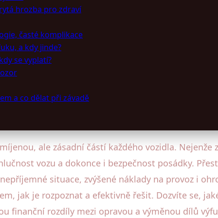
rytá hrozba pro zdraví
logie, časté komplikace
uku, a kdy jinde?
kdy se vyplatí?
pozor
em a co dělat při závadě
íjenou, ale zásadní částí každého vozidla. Nejenže za
 hlučnost vozu a dokonce i bezpečnost posádky. Přest
epříjemné situace, zvýšené náklady na provoz i ohrož
em, jak je rozpoznat a efektivně řešit. Dozvíte se, ja
ou finanční rozdíly mezi opravou a výměnou dílů výfu