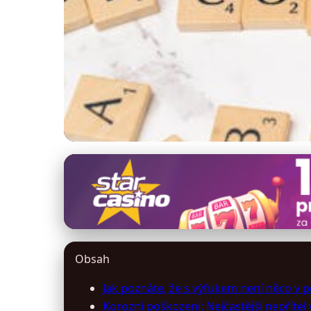
vyfukyonline.cz
Výfukový systém aut
8. 4. 2026
· 11 min čtení · Autor: Petr Urbanec
Obsah
Jak poznáte, že s výfukem není něco v 
Korozní poškození: Nejčastější nepřítel