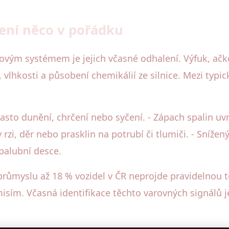
není něco v pořádku
vým systémem je jejich včasné odhalení. Výfuk, ačkol
lhkosti a působení chemikálií ze silnice. Mezi typic
 často dunění, chrčení nebo syčení. - Zápach spalin uvn
y rzi, děr nebo prasklin na potrubí či tlumiči. - Sní
palubní desce.
průmyslu až 18 % vozidel v ČR neprojde pravidelnou 
m. Včasná identifikace těchto varovných signálů je