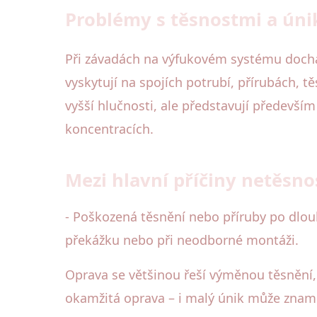
Problémy s těsnostmi a únik
Při závadách na výfukovém systému docház
vyskytují na spojích potrubí, přírubách, 
vyšší hlučnosti, ale představují především
koncentracích.
Mezi hlavní příčiny netěsnos
- Poškozená těsnění nebo příruby po dlou
překážku nebo při neodborné montáži.
Oprava se většinou řeší výměnou těsnění,
okamžitá oprava – i malý únik může zname