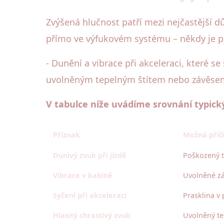
Zvýšená hlučnost patří mezi nejčastější dů
přímo ve výfukovém systému – někdy je pří
- Dunění a vibrace při akceleraci, které s
uvolněným tepelným štítem nebo závěsem v
V tabulce níže uvádíme srovnání typický
Příznak
Možná příč
Dunivý zvuk při jízdě
Poškozený t
Vibrace v kabině
Uvolněné zá
Syčení při akceleraci
Prasklina v 
Hlasitý chrastivý zvuk
Uvolněný tep