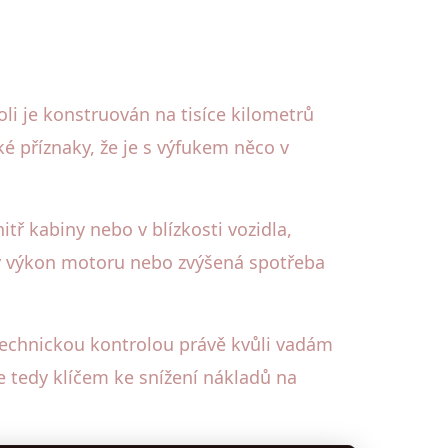
i je konstruován na tisíce kilometrů
ké příznaky, že je s výfukem něco v
itř kabiny nebo v blízkosti vozidla,
žený výkon motoru nebo zvýšená spotřeba
technickou kontrolou právě kvůli vadám
 tedy klíčem ke snížení nákladů na