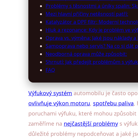
Problémy s těsnostmi a úniky spalin: Sk
Mezi hlavní příčiny netěsností patří:
Katalyzátor a DPF filtr: Moderní techno
Hluk a rezonance: Kdy je problém ve výf
Oprava vs. výměna: Jaké jsou náklady a 
Samooprava nebo servis? Na co si dát 
Neodborná oprava může způsobit:
Shrnutí: Jak předejít problémům s výfuk
FAQ
Výfukový systém
automobilu je často opom
ovlivňuje výkon motoru
,
spotřebu paliva
,
poruchami výfuku, které mohou způsobit n
zaměříme na
nejčastější problémy
s výfuk
důležité problémy nepodceňovat a jaké js