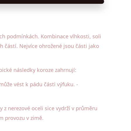
ých podmínkách. Kombinace vlhkosti, soli
 částí. Nejvíce ohrožené jsou části jako
pické následky koroze zahrnují:
 může vést k pádu části výfuku. -
 z nerezové oceli sice vydrží v průměru
ém provozu v zimě.