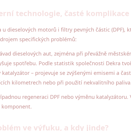
derní technologie, časté komplikace
u dieselových motorů i filtry pevných částic (DPF), k
drojem specifických problémů:
h závad dieselových aut, zejména při převážně městské
yšuje spotřebu. Podle statistik společnosti Dekra tvo
ný katalyzátor – projevuje se zvýšenými emisemi a čas
ících kilometrech nebo při použití nekvalitního paliva
ípadnou regeneraci DPF nebo výměnu katalyzátoru. Vyp
to komponent.
oblém ve výfuku, a kdy jinde?