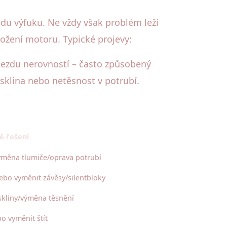
adu výfuku. Ne vždy však problém leží
ložení motoru. Typické projevy:
řejezdu nerovností – často způsobený
sklina nebo netěsnost v potrubí.
é řešení
ýměna tlumiče/oprava potrubí
bo vyměnit závěsy/silentbloky
skliny/výměna těsnění
o vyměnit štít