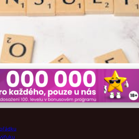
a: Klíčové problémy a jeji
pořádku
 výfuku