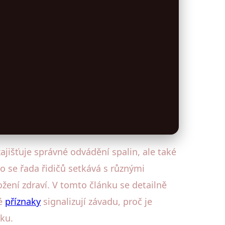
jišťuje správné odvádění spalin, ale také
o se řada řidičů setkává s různými
ení zdraví. V tomto článku se detailně
ké
příznaky
signalizují závadu, proč je
ku.