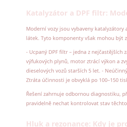
Katalyzátor a DPF filtr: Mo
Moderní vozy jsou vybaveny katalyzátory a 
látek. Tyto komponenty však mohou být z
- Ucpaný DPF filtr – jedna z nejčastějšíc
výfukových plynů, motor ztrácí výkon a zv
dieselových vozů starších 5 let. - Neúčin
Ztráta účinnosti je obvyklá po 100–150 tis
Řešení zahrnuje odbornou diagnostiku, př
pravidelně nechat kontrolovat stav těch
Hluk a rezonance: Kdy je pr