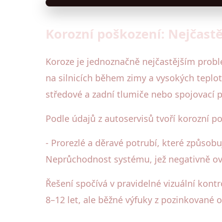
Korozní poškození: Nejčastě
Koroze je jednoznačně nejčastějším probl
na silnicích během zimy a vysokých teplot
středové a zadní tlumiče nebo spojovací p
Podle údajů z autoservisů tvoří korozní p
- Prorezlé a děravé potrubí, které způsobu
Neprůchodnost systému, jež negativně ov
Řešení spočívá v pravidelné vizuální kont
8–12 let, ale běžné výfuky z pozinkované o