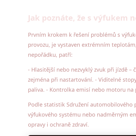
Jak poznáte, že s výfukem 
Prvním krokem k řešení problémů s výfuko
provozu, je vystaven extrémním teplotám, v
nepořádku, patří:
- Hlasitější nebo nezvyklý zvuk při jízdě –
zejména při nastartování. - Viditelné stop
paliva. - Kontrolka emisí nebo motoru na 
Podle statistik Sdružení automobilového 
výfukového systému nebo nadměrným emisí
opravy i ochraně zdraví.