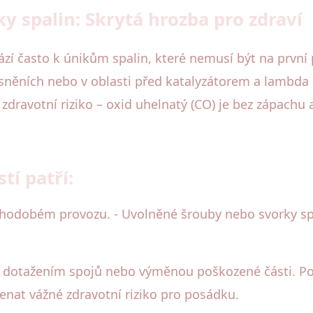
y spalin: Skrytá hrozba pro zdraví
í často k únikům spalin, které nemusí být na první p
těsněních nebo v oblasti před katalyzátorem a lambda
 zdravotní riziko – oxid uhelnatý (CO) je bez zápachu
tí patří:
hodobém provozu. - Uvolněné šrouby nebo svorky spo
 dotažením spojů nebo výměnou poškozené části. Poku
nat vážné zdravotní riziko pro posádku.