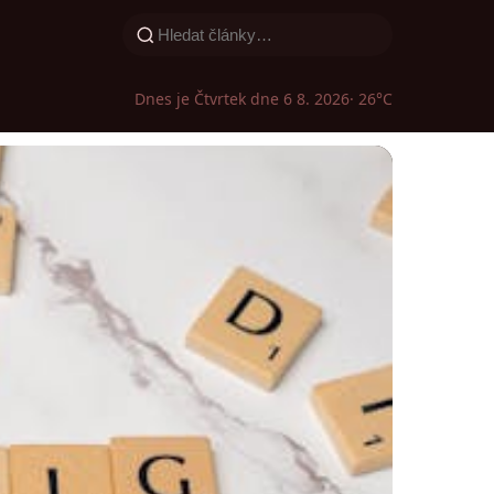
Dnes je Čtvrtek dne 6 8. 2026
· 26°C