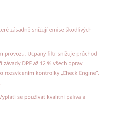
teré zásadně snižují emise škodlivých
m provozu. Ucpaný filtr snižuje průchod
ří závady DPF až 12 % všech oprav
to rozsvícením kontrolky „Check Engine“.
.
latí se používat kvalitní paliva a