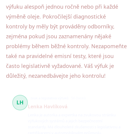
výfuku alespoň jednou ročně nebo při každé
výměně oleje. Pokročilejší diagnostické
kontroly by měly být prováděny odborníky,
zejména pokud jsou zaznamenány nějaké
problémy během běžné kontroly. Nezapomeňte
také na pravidelné emisní testy, které jsou
často legislativně vyžadované. Váš výfuk je
důležitý, nezanedbávejte jeho kontrolu!
zvuk a legislativa výfuků
50 článků
LH
Lenka Havlíková
Lenka je autorka a expertka na zvukovou stránku
výfukových systémů a jejich bezpečnostní
standardy. Má dlouholeté zkušenosti s legislativou a
certifikacemi v automobilovém průmyslu.