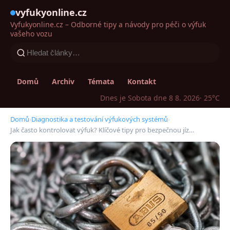
vyfukyonline.cz
Vyfukyonline.cz – Odborné tipy a návody pro péči o výfuk
vašeho vozu
Domů
Archiv
Témata
Kontakt
Dnes je Sobota dne 8 8. 2026
· 25°C
Domů
›
Diagnostika a testování výfukových systémů
›
Jak často kontrolovat výfuk? Klíčové tipy pro bezpečnou jíz…