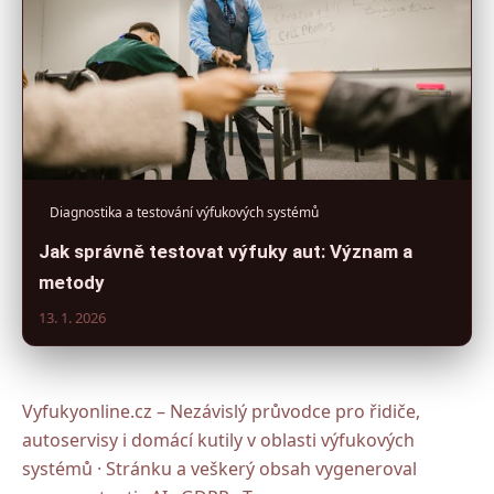
Diagnostika a testování výfukových systémů
Jak správně testovat výfuky aut: Význam a
metody
13. 1. 2026
Vyfukyonline.cz – Nezávislý průvodce pro řidiče,
autoservisy i domácí kutily v oblasti výfukových
systémů · Stránku a veškerý obsah vygeneroval