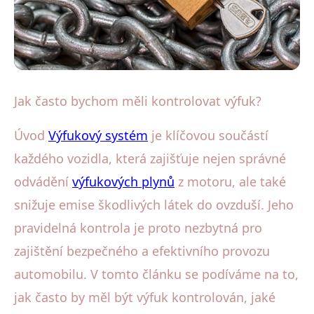
Diagnostika a testování výfukových systémů
Jak často bychom měli kontrolovat výfuk?
Jak často kontrolovat výfuk?
Úvod
Výfukový systém
je klíčovou součástí
Klíčové tipy pro bezpečnou jízdu
každého vozidla, která zajišťuje nejen správné
odvádění
výfukových plynů
z motoru, ale také
9. 9. 2025
· 4 min čtení · Autor: Lenka Havlíková
snižuje emise škodlivých látek do ovzduší. Jeho
pravidelná kontrola je proto nezbytná pro
zajištění bezpečného a efektivního provozu
automobilu. V tomto článku se podíváme na to,
jak často by měl být výfuk kontrolován, jaké