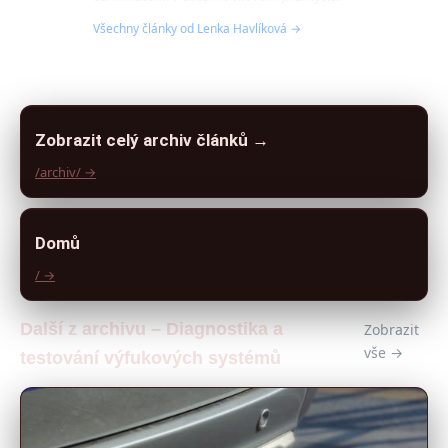
Všechny články od Lenka Havlíková →
Zobrazit celý archiv článků →
/archiv/ →
Domů
/ →
Další z archivu – Diagnostika a
Zobrazit
vše →
testování výfukových systémů