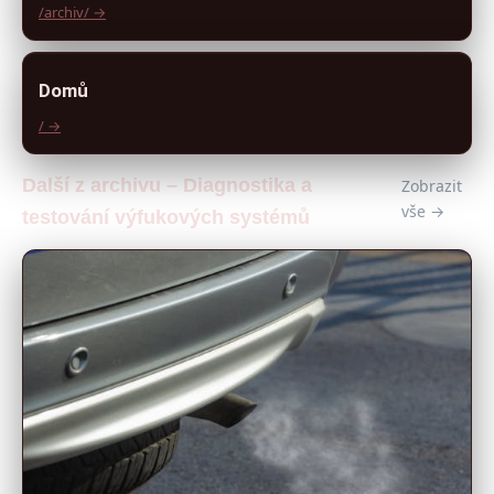
/archiv/ →
Domů
/ →
Další z archivu – Diagnostika a
Zobrazit
vše →
testování výfukových systémů