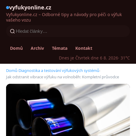
vyfukyonline.cz
Vyfukyonline.cz – Odborné tipy a návody pro péči o výfuk
vašeho vozu
Domů
Archiv
Témata
Kontakt
Dnes je Čtvrtek dne 6 8. 2026
· 31°C
Domů
›
Diagnostika a testování výfukových systémů
›
Jak odstranit vibrace výfuku na volnoběh: Kompletní průvodce