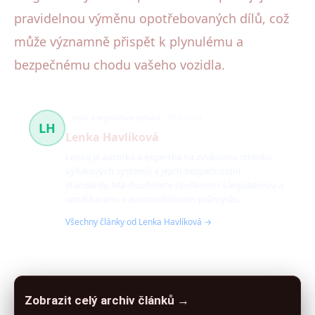
pravidelnou výměnu opotřebovaných dílů, což
může významně přispět k plynulému a
bezpečnému chodu vašeho vozidla.
zvuk a legislativa výfuků
50 článků
LH
Lenka Havlíková
Lenka je autorka a expertka na zvukovou stránku
výfukových systémů a jejich bezpečnostní
standardy. Má dlouholeté zkušenosti s legislativou a
certifikacemi v automobilovém průmyslu.
Všechny články od Lenka Havlíková →
Zobrazit celý archiv článků →