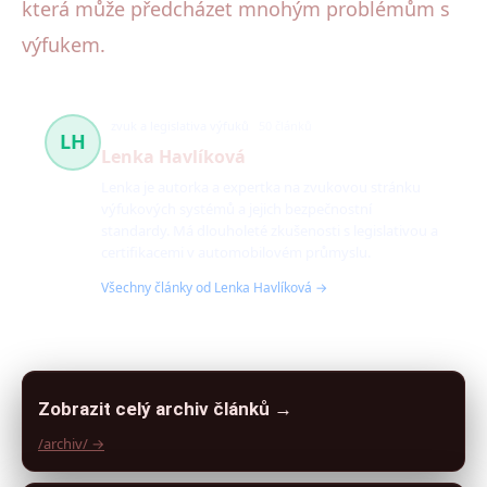
která může předcházet mnohým problémům s
výfukem.
zvuk a legislativa výfuků
50 článků
LH
Lenka Havlíková
Lenka je autorka a expertka na zvukovou stránku
výfukových systémů a jejich bezpečnostní
standardy. Má dlouholeté zkušenosti s legislativou a
certifikacemi v automobilovém průmyslu.
Všechny články od Lenka Havlíková →
Zobrazit celý archiv článků →
/archiv/ →