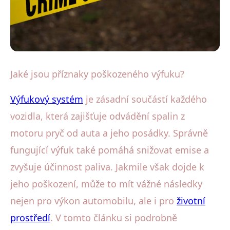
Zvukové aspekty výfukových systémů
Jaké jsou příznaky poškozeného výfuku?
Poznáte poškozený výfuk? Hluk a
Výfukový systém
je zásadní součástí každého
vibrace varují!
vozidla, která zajišťuje odvádění spalin z
motoru pryč od auta a jeho posádky. Správně
5. 9. 2025
· 4 min čtení · Autor: Lenka Havlíková
fungující výfuk také pomáhá snižovat emise a
zvyšuje účinnost paliva. Jakmile však dojde k
jeho poškození, může to mít vážné následky
nejen pro výkon automobilu, ale i pro
životní
prostředí
. V tomto článku si podrobně