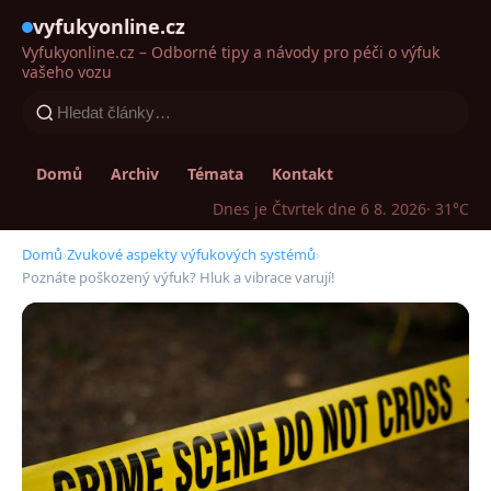
vyfukyonline.cz
Vyfukyonline.cz – Odborné tipy a návody pro péči o výfuk
vašeho vozu
Domů
Archiv
Témata
Kontakt
Dnes je Čtvrtek dne 6 8. 2026
· 31°C
Domů
›
Zvukové aspekty výfukových systémů
›
Poznáte poškozený výfuk? Hluk a vibrace varují!