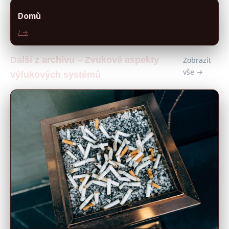
Domů
/ →
Další z archivu – Zvukové aspekty
Zobrazit
vše →
výfukových systémů